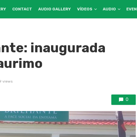
ERY
CONTACT
AUDIO GALLERY
VÍDEOS
AUDIO
EVE
nte: inaugurada
aurimo
9 views
0