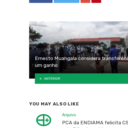
Ernesto Muangala considera transferên
um ganho
ANTERIOR
YOU MAY ALSO LIKE
Arquivo
PCA da ENDIAMA felicita C