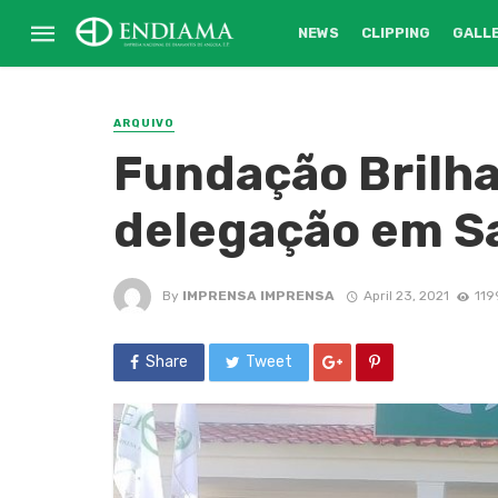
NEWS
CLIPPING
GALL
ARQUIVO
Fundação Brilha
delegação em S
By
IMPRENSA IMPRENSA
April 23, 2021
119
Share
Tweet