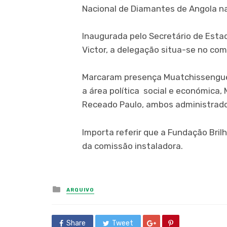
Nacional de Diamantes de Angola na
Inaugurada pelo Secretário de Estad
Victor, a delegação situa-se no co
Marcaram presença Muatchissengue
a área política social e económic
Receado Paulo, ambos administrado
Importa referir que a Fundação Br
da comissão instaladora.
Posted
ARQUIVO
in
Share
Tweet