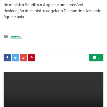
do ministro Saudita a Angola e uma possível
deslocação do ministro angolano Diamantino Azevedo
àquele país
Posted
ARQUIVO
in
0