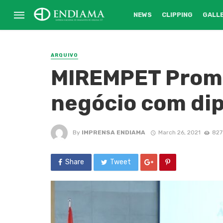
NEWS
CLIPPING
GALL
ARQUIVO
MIREMPET Promo
negócio com di
By
IMPRENSA ENDIAMA
March 26, 2021
827
Share
Tweet