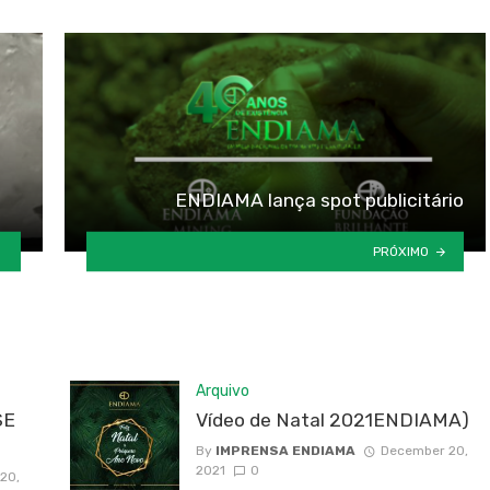
ENDIAMA lança spot publicitário
PRÓXIMO
Arquivo
SE
Vídeo de Natal 2021ENDIAMA)
By
IMPRENSA ENDIAMA
December 20,
2021
0
20,