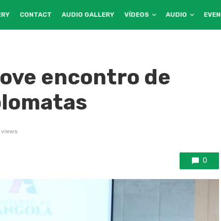
ERY
CONTACT
AUDIO GALLERY
VÍDEOS
AUDIO
EVE
ve encontro de
plomatas
 views
0