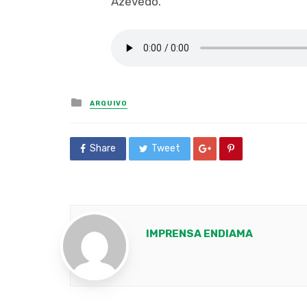
Azevedo.
Posted
ARQUIVO
in
Share
Tweet
IMPRENSA ENDIAMA
Youtube