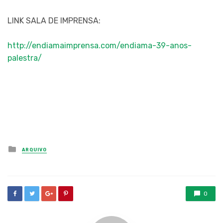
LINK SALA DE IMPRENSA:
http://endiamaimprensa.com/endiama-39-anos-
palestra/
Posted
ARQUIVO
in
0