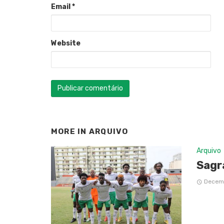
Email
*
Website
MORE IN
ARQUIVO
Arquivo
Sagr
Decemb