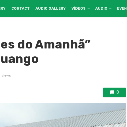
ERY
CONTACT
AUDIO GALLERY
VÍDEOS
AUDIO
EVE
tes do Amanhã”
Cuango
 views
0