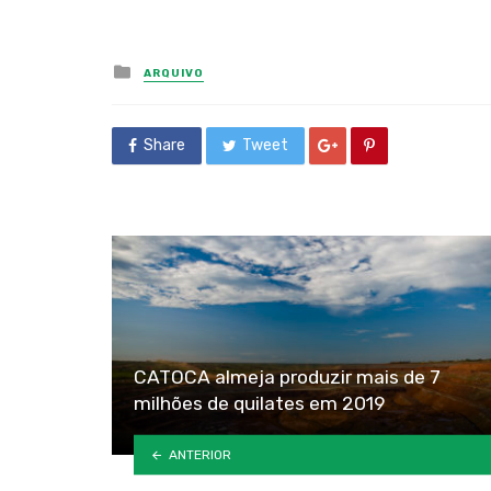
Posted
ARQUIVO
in
Share
Tweet
CATOCA almeja produzir mais de 7
milhões de quilates em 2019
ANTERIOR