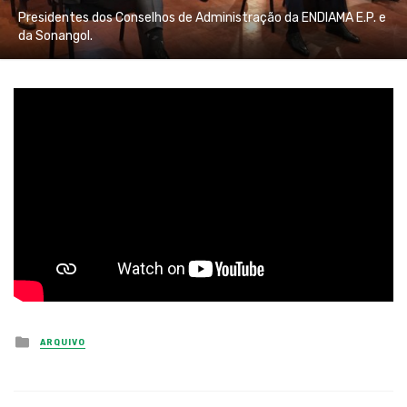
Presidentes dos Conselhos de Administração da ENDIAMA E.P. e
da Sonangol.
Posted
ARQUIVO
in