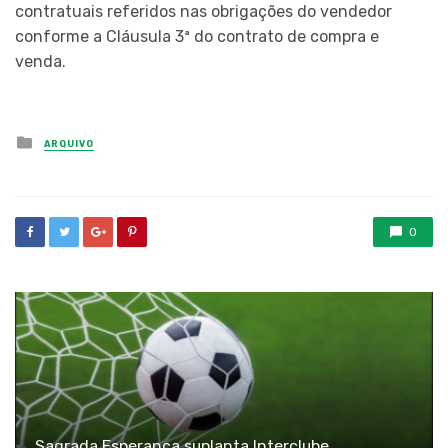
contratuais referidos nas obrigações do vendedor
conforme a Cláusula 3ª do contrato de compra e
venda.
Posted
ARQUIVO
in
0
Sagrada Esperança suplanta Interclube