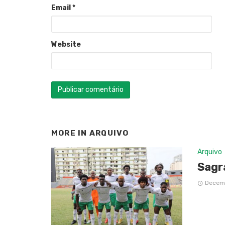
Email
*
Website
MORE IN
ARQUIVO
Arquivo
Sagr
Decemb