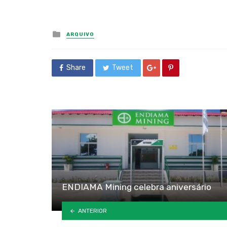
Posted
ARQUIVO
in
Share
Tweet
ENDIAMA Mining celebra aniversário
ANTERIOR