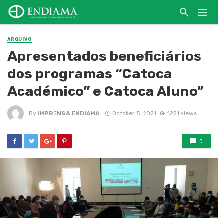
ARQUIVO
Apresentados beneficiários
dos programas “Catoca
Académico” e Catoca Aluno”
By
IMPRENSA ENDIAMA
October 5, 2021
1221 views
0