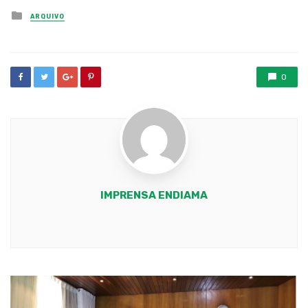
Posted
ARQUIVO
in
0
IMPRENSA ENDIAMA
Youtube